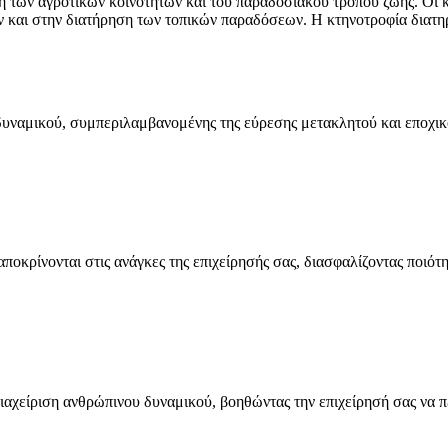
ση των αγροτικών κοινοτήτων και του παραδοσιακού τρόπου ζωής. Οι
και στην διατήρηση των τοπικών παραδόσεων. Η κτηνοτροφία διατηρε
δυναμικού, συμπεριλαμβανομένης της εύρεσης μετακλητού και εποχι
κρίνονται στις ανάγκες της επιχείρησής σας, διασφαλίζοντας ποιότη
χείριση ανθρώπινου δυναμικού, βοηθώντας την επιχείρησή σας να πετ